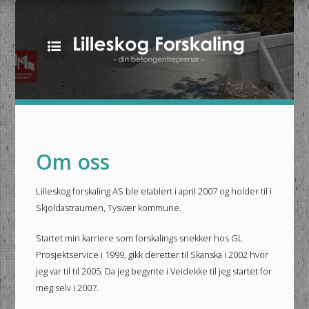
STARTSIDE
OM OSS
Om oss
TJENESTER
DIVERSE BILDER
Lilleskog forskaling AS ble etablert i april 2007 og holder til i
KONTAKT OSS
Skjoldastraumen, Tysvær kommune.
Startet min karriere som forskalings snekker hos GL
Prosjektservice i 1999, gikk deretter til Skanska i 2002 hvor
jeg var til til 2005. Da jeg begynte i Veidekke til jeg startet for
meg selv i 2007.